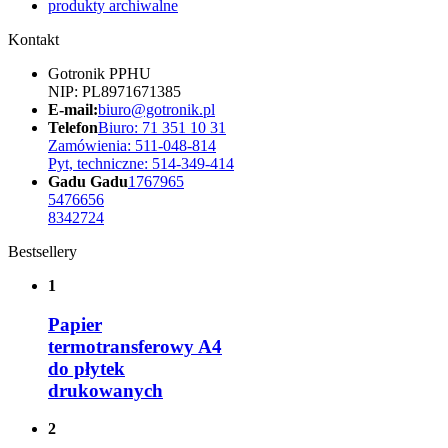
produkty archiwalne
Kontakt
Gotronik PPHU
NIP: PL8971671385
E-mail:
biuro@gotronik.pl
Telefon
Biuro: 71 351 10 31
Zamówienia: 511-048-814
Pyt, techniczne: 514-349-414
Gadu Gadu
1767965
5476656
8342724
Bestsellery
1
Papier
termotransferowy A4
do płytek
drukowanych
2