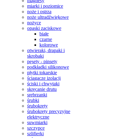
magnesy
miarki i poziomice
noże i ostrza
noże ultradźwiękowe
nożyce
opaski zaciskowe
białe
czarne
kolorowe
otwieraki, drapaki i
skrobaki
pęsety - pinsety
podkładki silikonowe
płytki tokarskie
ściągacze izolacji
ściski i chwytaki
skręcanie drutu
srebrzanki
śrubki
śrubokręty
śrubokręty precyzyjne
elektryczne
suwmiarki
szczypce
szlifierki