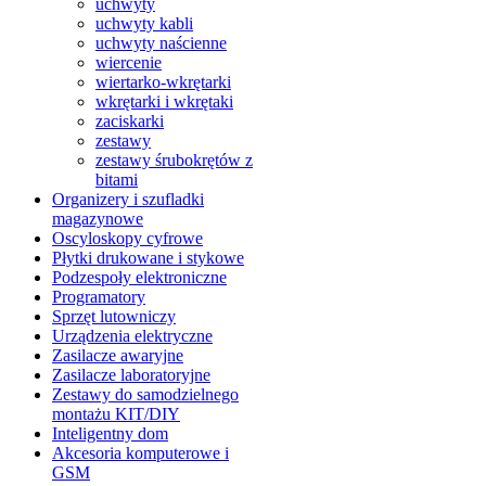
uchwyty
uchwyty kabli
uchwyty naścienne
wiercenie
wiertarko-wkrętarki
wkrętarki i wkrętaki
zaciskarki
zestawy
zestawy śrubokrętów z
bitami
Organizery i szufladki
magazynowe
Oscyloskopy cyfrowe
Płytki drukowane i stykowe
Podzespoły elektroniczne
Programatory
Sprzęt lutowniczy
Urządzenia elektryczne
Zasilacze awaryjne
Zasilacze laboratoryjne
Zestawy do samodzielnego
montażu KIT/DIY
Inteligentny dom
Akcesoria komputerowe i
GSM