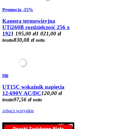
Promocja
-15%
Kamera termowizyjna
UTi260B rozdzielczość 256 x
192
1 195,00 zł
1 021,00 zł
830,08 zł
brutto
netto
Hit
UT15C wskaźnik napięcia
12-690V AC/DC
120,00 zł
97,56 zł
brutto
netto
zobacz wszystkie