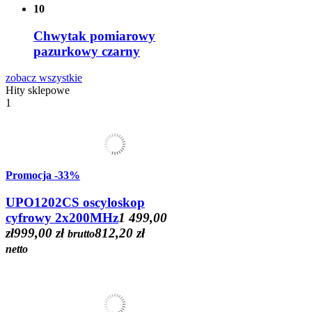
10
Chwytak pomiarowy
pazurkowy czarny
zobacz wszystkie
Hity sklepowe
1
Promocja
-33%
UPO1202CS oscyloskop
cyfrowy 2x200MHz
1 499,00
zł
999,00 zł
812,20 zł
brutto
netto