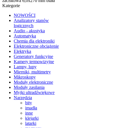
zaciskowa 6,0x270 mm biała
Kategorie
NOWOŚCI
Analizatory stanów
logicznych
Audio - akustyka
Automatyka
Chemia dla elektroniki
Elektroniczne obciążenie
Elektryka
Generatory funkcyjne
Kamery termowizyjne
Lampy, lupy
Mierniki, multimetry
Mikroskopy
Moduły elektroniczne
Moduły zasilania
Myjki ultradźwiękowe
Narzędzia
bity
imadła
inne
klejarki
latarki