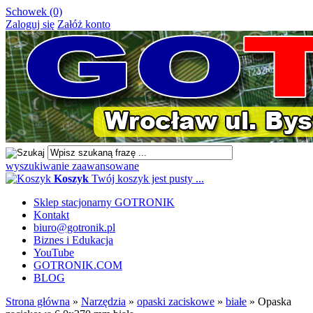
Schowek (0)
Zaloguj się
Załóż konto
wyszukiwanie zaawansowane
Koszyk
Twój koszyk jest pusty ...
Sklep stacjonarny GOTRONIK
Kontakt
biuro@gotronik.pl
Biznes i Edukacja
YouTube
GOTRONIK.COM
BLOG
Strona główna
»
Narzędzia
»
opaski zaciskowe
»
białe
»
Opaska