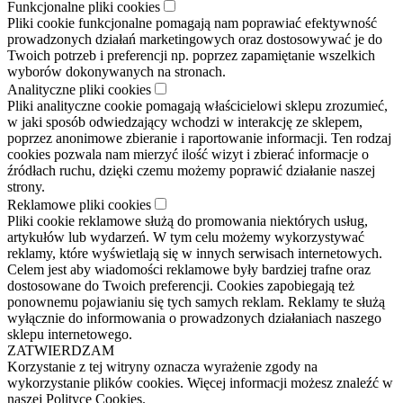
Funkcjonalne pliki cookies
Pliki cookie funkcjonalne pomagają nam poprawiać efektywność
prowadzonych działań marketingowych oraz dostosowywać je do
Twoich potrzeb i preferencji np. poprzez zapamiętanie wszelkich
wyborów dokonywanych na stronach.
Analityczne pliki cookies
Pliki analityczne cookie pomagają właścicielowi sklepu zrozumieć,
w jaki sposób odwiedzający wchodzi w interakcję ze sklepem,
poprzez anonimowe zbieranie i raportowanie informacji. Ten rodzaj
cookies pozwala nam mierzyć ilość wizyt i zbierać informacje o
źródłach ruchu, dzięki czemu możemy poprawić działanie naszej
strony.
Reklamowe pliki cookies
Pliki cookie reklamowe służą do promowania niektórych usług,
artykułów lub wydarzeń. W tym celu możemy wykorzystywać
reklamy, które wyświetlają się w innych serwisach internetowych.
Celem jest aby wiadomości reklamowe były bardziej trafne oraz
dostosowane do Twoich preferencji. Cookies zapobiegają też
ponownemu pojawianiu się tych samych reklam. Reklamy te służą
wyłącznie do informowania o prowadzonych działaniach naszego
sklepu internetowego.
ZATWIERDZAM
Korzystanie z tej witryny oznacza wyrażenie zgody na
wykorzystanie plików cookies. Więcej informacji możesz znaleźć w
naszej Polityce Cookies.