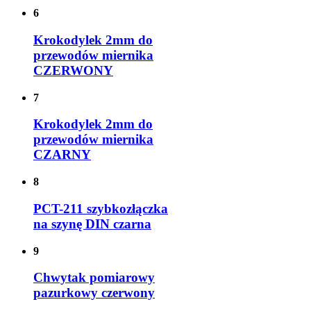
6
Krokodylek 2mm do
przewodów miernika
CZERWONY
7
Krokodylek 2mm do
przewodów miernika
CZARNY
8
PCT-211 szybkozłączka
na szynę DIN czarna
9
Chwytak pomiarowy
pazurkowy czerwony